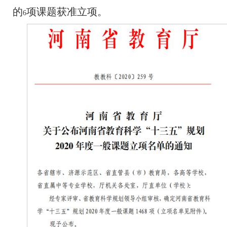
的
项课题获准立项。
6