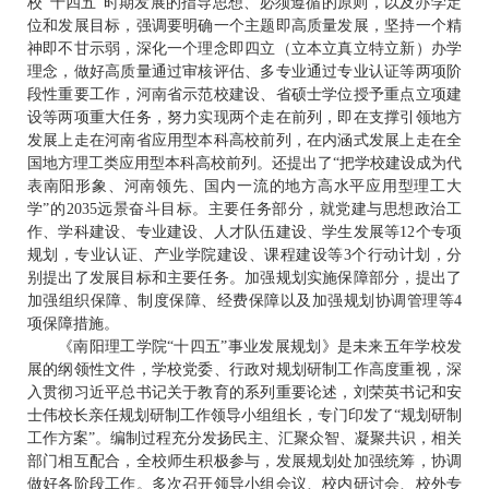
校“十四五”时期发展的指导思想、必须遵循的原则，以及办学定
位和发展目标，强调要明确一个主题即高质量发展，坚持一个精
神即不甘示弱，深化一个理念即四立（立本立真立特立新）办学
理念，做好高质量通过审核评估、多专业通过专业认证等两项阶
段性重要工作，河南省示范校建设、省硕士学位授予重点立项建
设等两项重大任务，努力实现两个走在前列，即在支撑引领地方
发展上走在河南省应用型本科高校前列，在内涵式发展上走在全
国地方理工类应用型本科高校前列。还提出了“把学校建设成为代
表南阳形象、河南领先、国内一流的地方高水平应用型理工大
学”的2035远景奋斗目标。主要任务部分，就党建与思想政治工
作、学科建设、专业建设、人才队伍建设、学生发展等12个专项
规划，专业认证、产业学院建设、课程建设等3个行动计划，分
别提出了发展目标和主要任务。加强规划实施保障部分，提出了
加强组织保障、制度保障、经费保障以及加强规划协调管理等4
项保障措施。
《南阳理工学院“十四五”事业发展规划》是未来五年学校发
展的纲领性文件，学校党委、行政对规划研制工作高度重视，深
入贯彻习近平总书记关于教育的系列重要论述，刘荣英书记和安
士伟校长亲任规划研制工作领导小组组长，专门印发了“规划研制
工作方案”。编制过程充分发扬民主、汇聚众智、凝聚共识，相关
部门相互配合，全校师生积极参与，发展规划处加强统筹，协调
做好各阶段工作。多次召开领导小组会议、校内研讨会、校外专