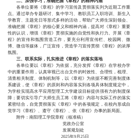
二、加强学习，准确把握《章程》的精神内涵
各单位要将《章程》的学习宣传及贯彻落实列为近期工作重
点。通过举办专题研讨、集中学习、教职员工入职培训、新生入
学教育、主题党日等形式多样的活动，帮助广大师生深刻领会、
准确把握《章程》的核心要义和精神内涵，提高对《章程》重要
性的认识，增强《章程》贯彻实施的自觉性和执行力。开展《章
程》的宣传和氛围营造工作，要充分利用宣传栏、校园网、微
博、微信等媒体，广泛宣传，营造学习宣传贯彻《章程》的浓厚
氛围。
三、联系实际，扎实推进《章程》的落实落地
各单位要以《章程》为依据，充分发挥《章程》在学校办学
中的重要作用，认真审视已出台文件的时效性、合理性，梳理、
清查相关制度、体制机制等，以《章程》为依据不断完善制度体
系建设，使《章程》的原则和内容落实到各项具体制度规定中，
为学校实现高水平应用型理工大学建设目标提供强有力的制度保
障；要切实引导广大师生员工将《章程》内容与实际工作的落实
紧密结合，自觉贯彻落实《章程》中的各项规定，在校内形成自
觉学习《章程》、遵守《章程》、依《章程》办事的新局面。
附件：南阳理工学院章程（核准稿）
党政办公室
发展规划处
2025年9月25日